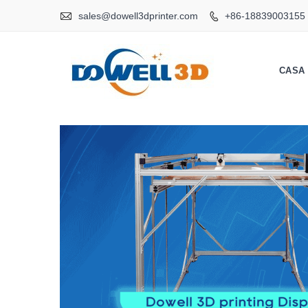

sales@dowell3dprinter.com
+86-18839003155

CASA