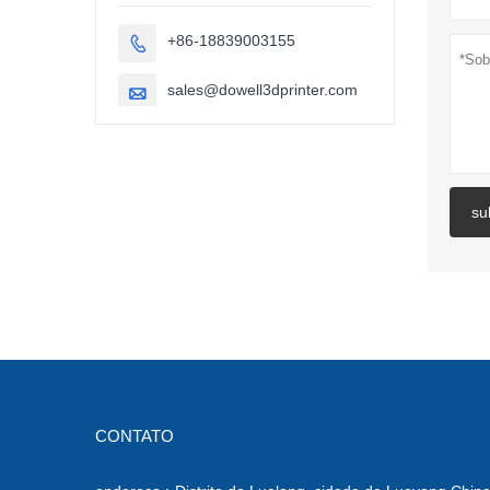
em grande
escala (1000
+86-18839003155

mm).
sales@dowell3dprinter.com

su
CONTATO