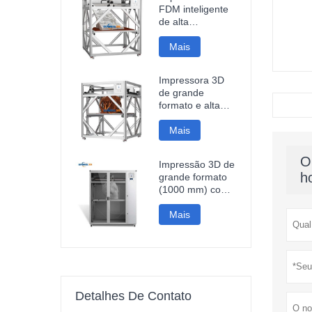
FDM inteligente
de alta
velocidade,
1200*1200*1200mm,
Mais
com conexão Wi-
Fi e preço
Impressora 3D
acessível.
de grande
formato e alta
velocidade
DM10Plus, com
Mais
área de
impressão de
O
Impressão 3D de
1000 mm.
h
grande formato
(1000 mm) com
velocidade de
impressão rápida
Mais
de 500 mm/s em
fibra de carbono
PLA, ideal para
esculturas e
peças
automotivas.
Detalhes De Contato
Impressão 3D