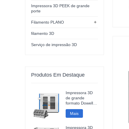
Impressora 3D PEEK de grande
porte
+
Filamento PLANO
filamento 3D
Serviço de impressão 3D
Produtos Em Destaque
Impressora 3D
de grande
formato Dowell
DF12, alta
precisão, para
Mais
modelos
industriais.
Impressora 3D