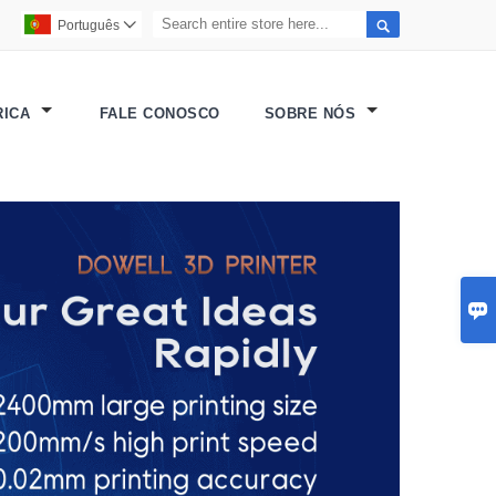

Português

RICA
FALE CONOSCO
SOBRE NÓS
