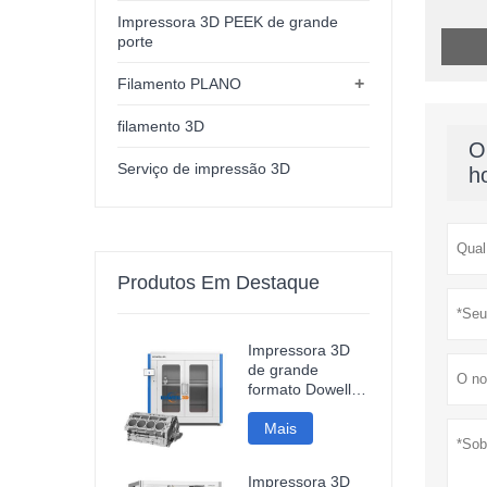
Impressora 3D PEEK de grande
porte
+
Filamento PLANO
filamento 3D
O
Serviço de impressão 3D
h
Produtos Em Destaque
Impressora 3D
de grande
formato Dowell
DF12, alta
precisão, para
Mais
modelos
industriais.
Impressora 3D