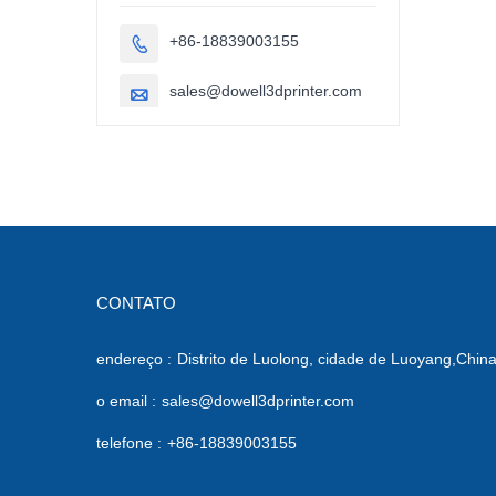
em grande
escala (1000
+86-18839003155

mm).
sales@dowell3dprinter.com

CONTATO
endereço :
Distrito de Luolong, cidade de Luoyang,Chin
o email :
sales@dowell3dprinter.com
telefone :
+86-18839003155