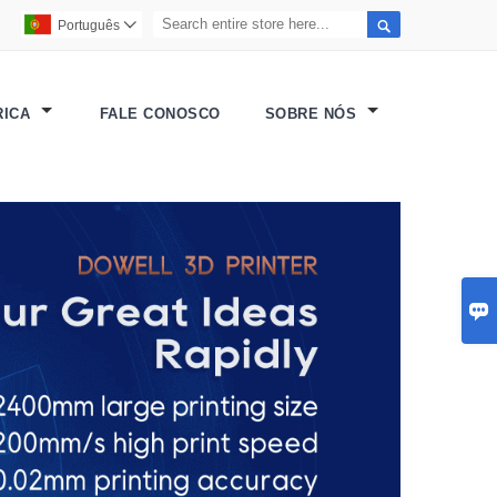

Português

RICA
FALE CONOSCO
SOBRE NÓS
