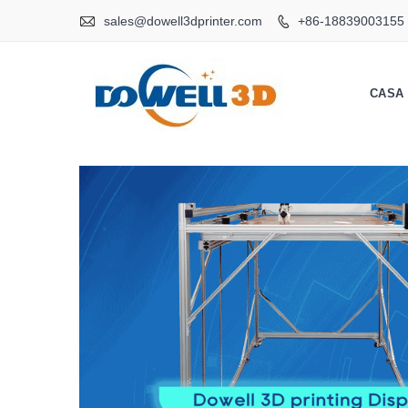

sales@dowell3dprinter.com
+86-18839003155

CASA