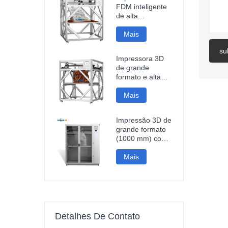
FDM inteligente
de alta
velocidade,
1200*1200*1200mm,
Mais
com conexão Wi-
su
Fi e preço
Impressora 3D
acessível.
de grande
formato e alta
velocidade
DM10Plus, com
Mais
área de
impressão de
Impressão 3D de
1000 mm.
grande formato
(1000 mm) com
velocidade de
impressão rápida
Mais
de 500 mm/s em
fibra de carbono
PLA, ideal para
esculturas e
peças
automotivas.
Detalhes De Contato
Impressão 3D