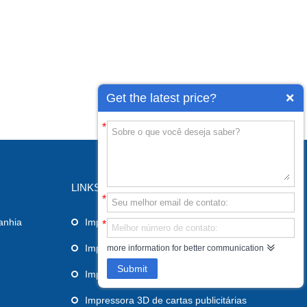
Get the latest price?
*
LINKS
*
anhia
Impressora PLA 3D
*
Impressora 3D Industrial
more information for better communication
Submit
Impressora 3D de grande formato
Impressora 3D de cartas publicitárias