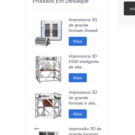
Produtos Em Destaque
su
Impressora 3D
de grande
formato Dowell
DF12, alta
precisão, para
Mais
modelos
industriais.
Impressora 3D
FDM inteligente
de alta
velocidade,
1200*1200*1200mm,
Mais
com conexão Wi-
Fi e preço
Impressora 3D
acessível.
de grande
formato e alta
velocidade
DM10Plus, com
Mais
área de
impressão de
Impressão 3D de
1000 mm.
grande formato