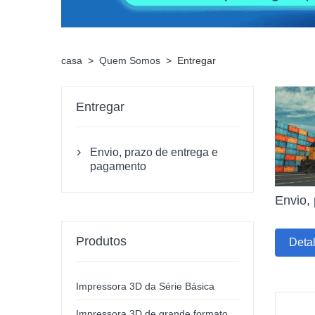
casa
>
Quem Somos
>
Entregar
Entregar
Envio, prazo de entrega e

pagamento
Envio,
Produtos
Deta
Impressora 3D da Série Básica
Impressora 3D de grande formato