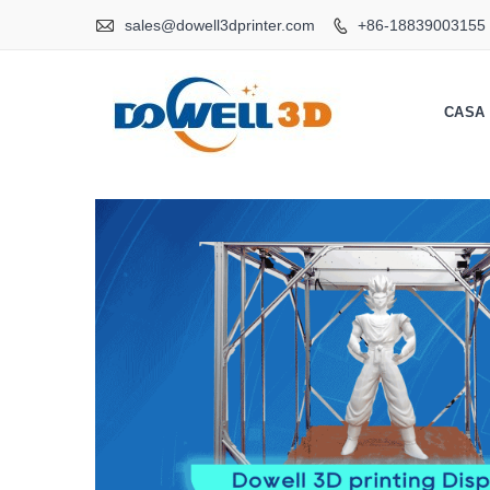

sales@dowell3dprinter.com
+86-18839003155

CASA