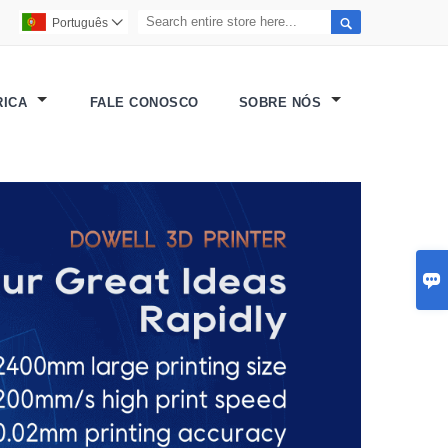

Português

RICA
FALE CONOSCO
SOBRE NÓS
