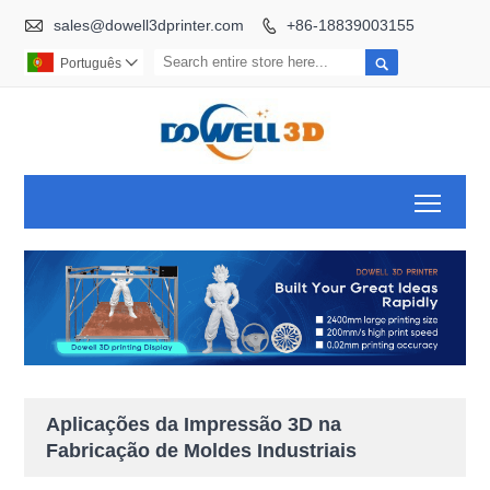

sales@dowell3dprinter.com
+86-18839003155


Português

Toggl
Aplicações da Impressão 3D na
Fabricação de Moldes Industriais