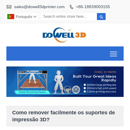

sales@dowell3dprinter.com
+86-18839003155


Português

Toggl
Como remover facilmente os suportes de
impressão 3D?