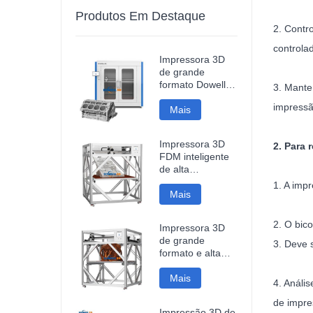
Produtos Em Destaque
2. Contr
controla
Impressora 3D
de grande
formato Dowell
3. Mante
DF12, alta
impressã
precisão, para
Mais
modelos
industriais.
Impressora 3D
2. Para 
FDM inteligente
de alta
velocidade,
1. A imp
1200*1200*1200mm,
Mais
com conexão Wi-
Fi e preço
2. O bic
Impressora 3D
acessível.
de grande
3. Deve s
formato e alta
velocidade
DM10Plus, com
Mais
4. Análi
área de
de impre
impressão de
Impressão 3D de