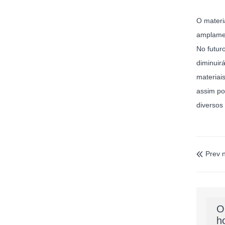
O materi
amplamen
No futur
diminuir
materiai
assim po
diversos
Prev n

O
h