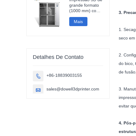
1000 mm.
grande formato
(1000 mm) com
3. Prec
velocidade de
impressão rápida
Mais
de 500 mm/s em
1. Secag
fibra de carbono
PLA, ideal para
seco em 
esculturas e
peças
automotivas.
2. Confi
Detalhes De Contato
Impressão 3D
do bico,
em grande
escala (1000
de fusão
+86-18839003155

mm).
sales@dowell3dprinter.com
3. Manut

impresso
evitar q
4. Pós-
estrutur