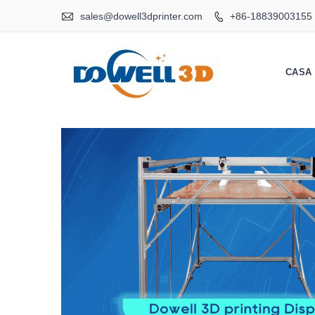

sales@dowell3dprinter.com
+86-18839003155

CASA