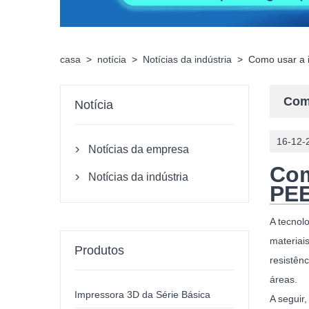
casa
>
notícia
>
Notícias da indústria
>
Como usar a 
Com
Notícia
16-12-
Notícias da empresa

Com
Notícias da indústria

PE
A tecnol
materiai
Produtos
resistên
áreas.
Impressora 3D da Série Básica
A seguir