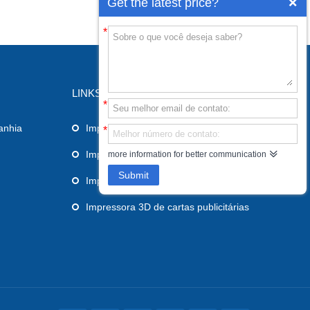
Get the latest price?
*
LINKS
*
anhia
Impressora PLA 3D
*
Impressora 3D Industrial
more information for better communication
Submit
Impressora 3D de grande formato
Impressora 3D de cartas publicitárias