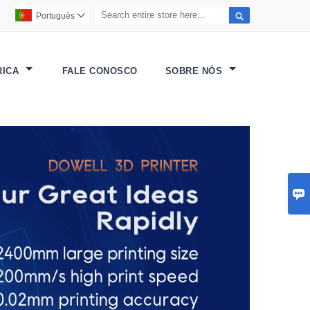

Português

RICA
FALE CONOSCO
SOBRE NÓS
