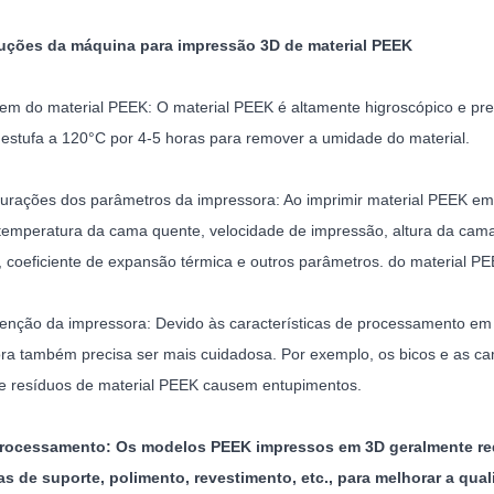
auções da máquina para impressão 3D de material PEEK
em do material PEEK: O material PEEK é altamente higroscópico e pr
estufa a 120°C por 4-5 horas para remover a umidade do material.
gurações dos parâmetros da impressora: Ao imprimir material PEEK e
 temperatura da cama quente, velocidade de impressão, altura da cama
, coeficiente de expansão térmica e outros parâmetros. do material P
enção da impressora: Devido às características de processamento em
ra também precisa ser mais cuidadosa. Por exemplo, os bicos e as c
ue resíduos de material PEEK causem entupimentos.
processamento: Os modelos PEEK impressos em 3D geralmente r
as de suporte, polimento, revestimento, etc., para melhorar a q