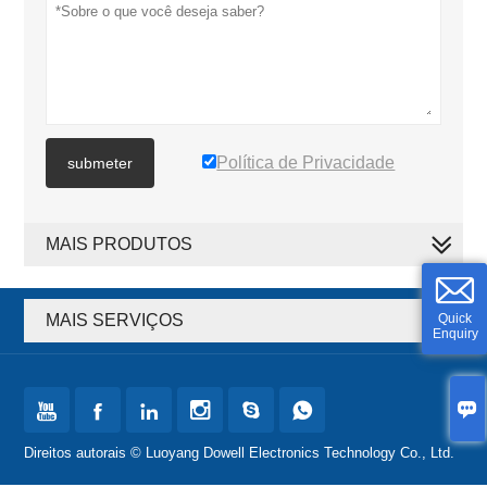
Política de Privacidade
submeter
MAIS PRODUTOS
MAIS SERVIÇOS
Quick
Enquiry







Direitos autorais © Luoyang Dowell Electronics Technology Co., Ltd.