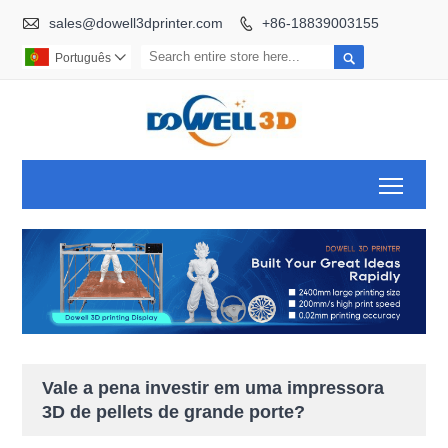

sales@dowell3dprinter.com
+86-18839003155


Português

Toggl
Vale a pena investir em uma impressora
3D de pellets de grande porte?