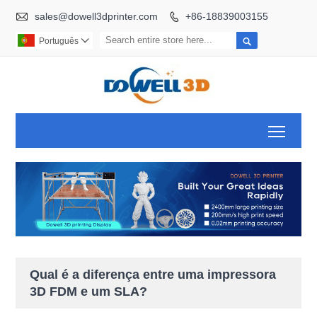

sales@dowell3dprinter.com
+86-18839003155


Português

Toggl
Qual é a diferença entre uma impressora
3D FDM e um SLA?