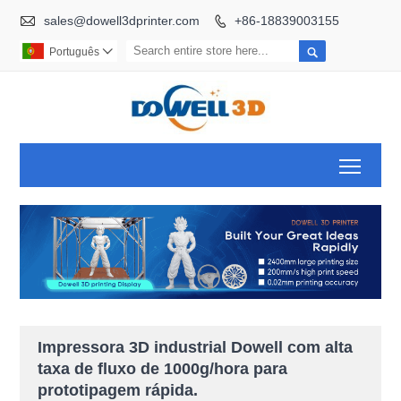

sales@dowell3dprinter.com
+86-18839003155


Português

Toggl
Impressora 3D industrial Dowell com alta
taxa de fluxo de 1000g/hora para
prototipagem rápida.