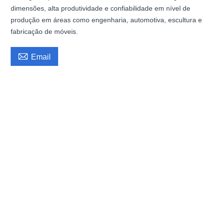
dimensões, alta produtividade e confiabilidade em nível de
produção em áreas como engenharia, automotiva, escultura e
fabricação de móveis.

Email
Impressora 3D industrial de grande porte, alta velocidade, tela colorida, operação
simples, modelo educacional para uso industrial em grandes volumes.