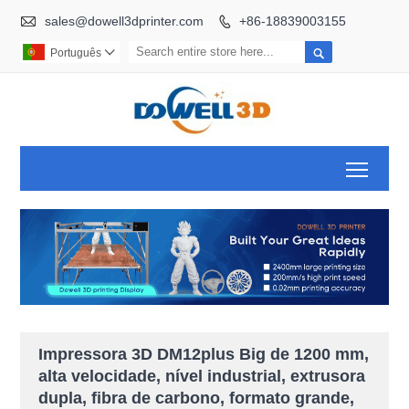

sales@dowell3dprinter.com
+86-18839003155


Português

Toggl
Impressora 3D DM12plus Big de 1200 mm,
alta velocidade, nível industrial, extrusora
dupla, fibra de carbono, formato grande,