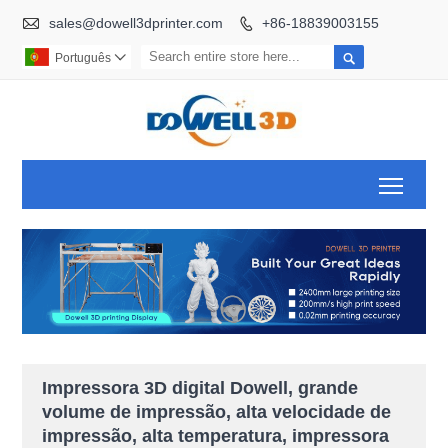

sales@dowell3dprinter.com
+86-18839003155


Português

Toggl
Impressora 3D digital Dowell, grande
volume de impressão, alta velocidade de
impressão, alta temperatura, impressora