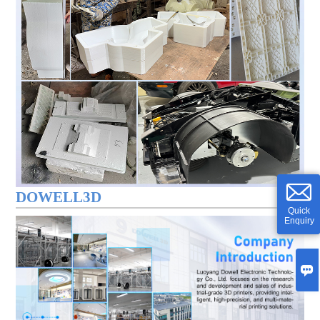
DOWELL3D
Quick
Enquiry
