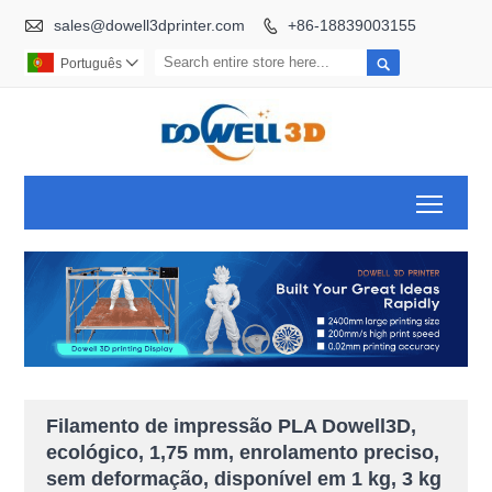

sales@dowell3dprinter.com
+86-18839003155


Português

Toggl
Filamento de impressão PLA Dowell3D,
ecológico, 1,75 mm, enrolamento preciso,
sem deformação, disponível em 1 kg, 3 kg