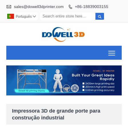

sales@dowell3dprinter.com
+86-18839003155


Português

Toggl
Impressora 3D de grande porte para
construção industrial