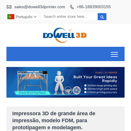

sales@dowell3dprinter.com
+86-18839003155


Português

Toggl
Impressora 3D de grande área de
impressão, modelo FDM, para
prototipagem e modelagem.