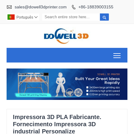

sales@dowell3dprinter.com
+86-18839003155


Português

Toggl
Impressora 3D PLA Fabricante.
Fornecimento Impressora 3D
industrial Personalize